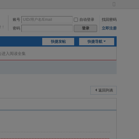
切
换
账号
自动登录
找回密码
到
宽
录！
密码
立即注册
登录
版
快捷发帖
快捷导航
击进入阅读全集
返回列表