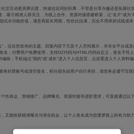
让社交互动更具辨识度，快速拉近同好距离，不管是分享兴趣还是拓展社交
签，吸引精准人群关注，为线上合作、资源对接搭建桥梁，让“名片”成为“
就能试水功能价值，满意再延长周期，性价比拉满，完全不用承担试错成本
签名位”，仅在您发布的主题、回复内容下方及个人空间展示，并非全平台或
代码签名；付费用户免费使用，支持DZ代码与HTML代码自定义，签名字
资料编辑；手机端点“我的”或“成长”进入个人信息页，点设置进入个人资料
违者将封禁账号或清空签名，积分损失由用户自行承担，请您务必遵守互
个性表达、营销推广、品牌曝光、资源对接等进阶需求，可直接通过以
，又能收获精准曝光与潜在机会，让个人签名成为您逐梦路上的有力助