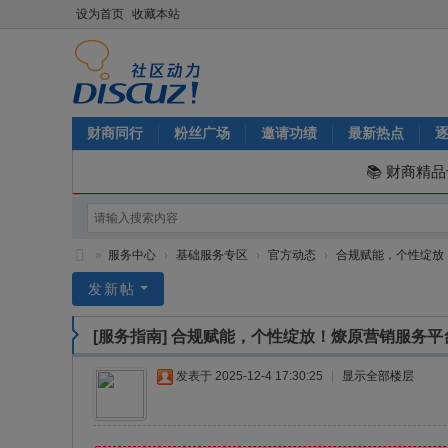
设为首页
收藏本站
财商同行
粉丝广场
邀请功绩
最新热点
📚 财商精
»
服务中心
›
基础服务专区
›
官方动态
›
合规赋能，个性绽放！
圆
发新帖
梦
[服务指南]
合规赋能，个性绽放！燎原营销服务平
启
航
发表于 2025-12-4 17:30:25
|
显示全部楼层