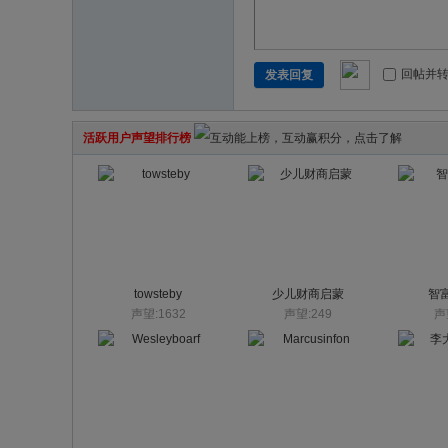
回帖并
发表回复
活跃用户声望排行榜
towsteby
少儿财商启蒙
智
声望:1632
声望:249
声