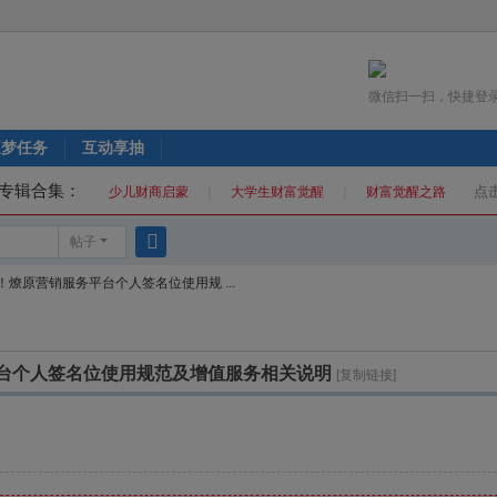
微信扫一扫，快捷登
逐梦任务
互动享抽
品专辑合集：
点
少儿财商启蒙
｜
大学生财富觉醒
｜
财富觉醒之路
帖子
搜
燎原营销服务平台个人签名位使用规 ...
索
台个人签名位使用规范及增值服务相关说明
[复制链接]