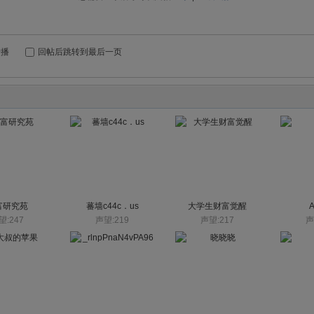
转播
回帖后跳转到最后一页
富研究苑
蕃墙c44c．us
大学生财富觉醒
望:247
声望:219
声望:217
声