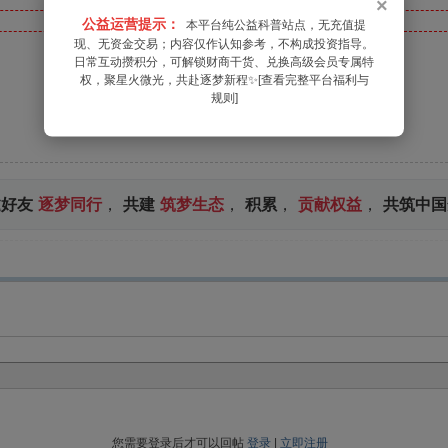
×
公益运营提示：
本平台纯公益科普站点，无充值提
现、无资金交易；内容仅作认知参考，不构成投资指导。
日常互动攒积分，可解锁财商干货、兑换高级会员专属特
权，聚星火微光，共赴逐梦新程✨[查看完整平台福利与
规则]
邀好友
逐梦同行
，
共建
筑梦生态
，
积累
，
贡献权益
，
共筑中国
您需要登录后才可以回帖
登录
|
立即注册