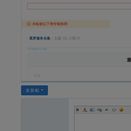
本帖被以下淘专辑推荐:
·
逐梦服务全集
|
主题: 10, 订阅: 0
回复
发新帖