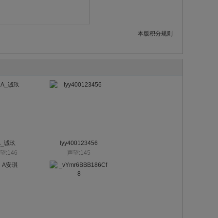
本版积分规则
A_诚玖
lyy400123456
望:146
声望:145