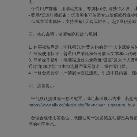
支。
- 个性用户首选：用潮流文案、专属标识打造独特人设，
- 职场/资源对接必备：优质签名可传递专业价值或行业标
- 低成本试水体验：支持最短1天购买时长，花少量积分
三、核心说明：清晰知晓权益与规则
1. 购买权益界定：消耗积分/付费选购的是“个人专属
2. 分级使用权限：普通用户消耗积分可展示文本和dz
3. 简单操作指引：电脑端通过头像附近“设置”进入个人
通过“附加功能”自由勾选是否显示签名，操作零门槛。
4. 严格合规要求：严禁展示违法违规、引流不良内容，
四、温馨提示
平台默认提供统一签名配置，满足基础展示需求；若您有
https://www.aily.cc/plugin.php?id=nciaer_signature_buy
合理合规使用签名位，既能让每一次发帖互动都更具价值
序的社区生态。