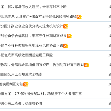
方案｜解决寒暑假收入断层，全年存钱不中断
整落地体系 无形资产+储蓄本金搭建低风险增收路径
火
责分配｜副业创业合伙分钱与退出机制设计
火
避纠纷负债合规陷阱，牢牢守住长期财富成果
火
搭建？不稀释控制权落地流程风控协议下篇
火
搭配低底薪高绩效薪酬规避用工风险
理教程，分清现金流增值闲置资产，告别乱存钱盲目理财
火
初创团队用工合规避坑全指南
，附实用纠正方法
火
值方案｜7/3净利润分配法则，稳稳攒下个人备用积蓄
饼减少员工流失，稳住核心骨干