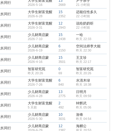
大学生财富觉醒
13
尹子杀手
成长同行
2026-5-16
2669
21 小时前
大学生财富觉醒
15
还能任性多久
成长同行
2026-6-28
2352
22 小时前
大学生财富觉醒
12
说给奶奶听
成长同行
2026-3-31
2943
22 小时前
少儿财商启蒙
15
一哈
成长同行
2026-7-10
2438
昨天 22:33
少儿财商启蒙
6
空间法师李大能
成长同行
2026-6-19
2150
昨天 22:30
少儿财商启蒙
15
王文珍
成长同行
2026-4-16
3501
昨天 22:17
智富研究苑
0
智富研究苑
成长同行
昨天 20:26
69
昨天 20:26
大学生财富觉醒
6
水清木绿
成长同行
2026-7-26
840
昨天 18:38
少儿财商启蒙
13
日明月
成长同行
2026-4-28
2775
昨天 09:59
大学生财富觉醒
2
钟辉武
成长同行
5 天前
492
昨天 05:06
少儿财商启蒙
10
洛锋
成长同行
2026-5-30
3031
昨天 04:54
少儿财商启蒙
12
海艄公
成长同行
2026-6-29
2387
前天 20:53