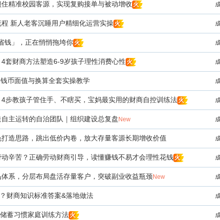
锁住精准校园客源，实现复购接单与被动增收
火
流程 新人老客沉睡用户精细化运营实操
火
省钱」，正在悄悄拖垮你
火
4套财商方法塑造6-9岁孩子理性消费心性
火
币？钱币面值与换算全套实操教学
？4步教孩子管住手、不瞎买，宝妈最实用的财商自控训练法
火
造自主运转的自治团队｜组织建设总复盘
New
色打造思路，跳出低价内卷，放大存量客源长期增收价值
劳动辛苦？正确劳动财商引导，读懂赚钱不易才会理性花钱
火
品体系，分层布局盘活存量客户，突破副业收益瓶颈
New
钱？财商知识标准答案&落地做法
 储蓄习惯家庭训练方法
火