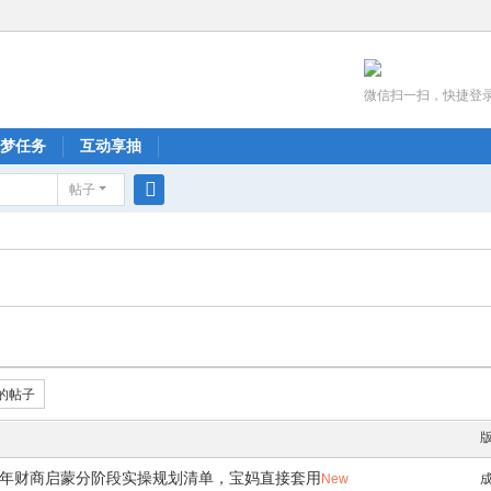
微信扫一扫，快捷登
梦任务
互动享抽
帖子
搜
索
的帖子
全年财商启蒙分阶段实操规划清单，宝妈直接套用
New