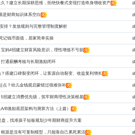
长久？建立长期深耕思维，拒绝快餐式变现打造终身增收资产
火
源是财商知识体系空白
火
么安排？发放规则与完整管理制度解析
用死记钱币面值，居家简单实操
，宝妈4招建立财富风险意识，理性增值不亏损
火
｜打通薪酬考核与长期激励闭环
钱？搭建口碑裂变闭环，让客源自动裂变、收益复利增长
火
金起点？幼儿金钱观启蒙错过很难弥补
火
？5招建立消费优先级，筑牢财商理性决策根基
火
A/B激励底层架构与测算方法（上篇）
火
面复盘，找准孩子短板规划少年期财商提升方案
？根源是没有可复制模型，只能靠自己累死累活
火