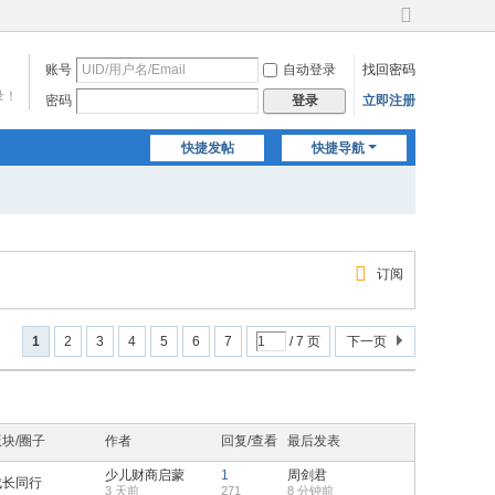
切
换
账号
自动登录
找回密码
到
宽
录！
密码
立即注册
登录
版
快捷发帖
快捷导航
订阅
1
2
3
4
5
6
7
/ 7 页
下一页
版块/圈子
作者
回复/查看
最后发表
少儿财商启蒙
1
周剑君
成长同行
3 天前
271
8 分钟前