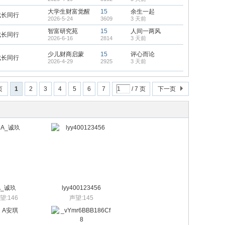
大学生财富觉醒
15
余生一起
成长同行
2026-5-24
3609
3 天前
智富研究苑
15
人间一两风
成长同行
2026-6-16
2814
3 天前
少儿财商启蒙
15
评心而论
成长同行
2026-4-29
2925
3 天前
页
1
2
3
4
5
6
7
/ 7 页
下一页
A_诚玖
lyy400123456
望:146
声望:145