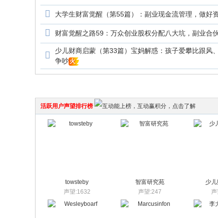
大学生财富觉醒（第55篇）：副业现金流管理，做好
财富觉醒之路59：万众创业股权分配八大坑，副业合
少儿财商启蒙（第33篇）宝妈解惑：孩子爱攀比跟风
争吵
火
活跃用户声望排行榜
towsteby
智富研究苑
少儿
声望:1632
声望:247
声