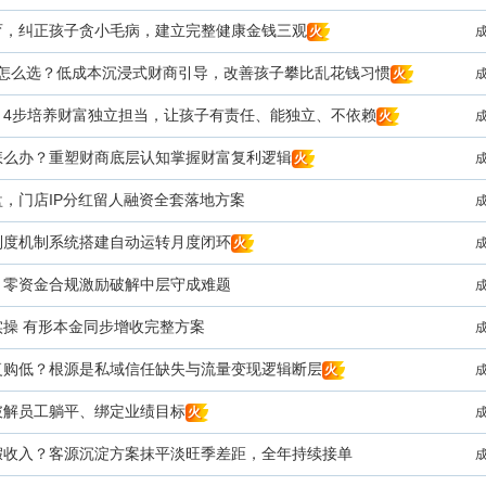
育，纠正孩子贪小毛病，建立完整健康金钱三观
火
画怎么选？低成本沉浸式财商引导，改善孩子攀比乱花钱习惯
火
？4步培养财富独立担当，让孩子有责任、能独立、不依赖
火
怎么办？重塑财商底层认知掌握财富复利逻辑
火
，门店IP分红留人融资全套落地方案
制度机制系统搭建自动运转月度闭环
火
，零资金合规激励破解中层守成难题
实操 有形本金同步增收完整方案
复购低？根源是私域信任缺失与流量变现逻辑断层
火
破解员工躺平、绑定业绩目标
火
假收入？客源沉淀方案抹平淡旺季差距，全年持续接单