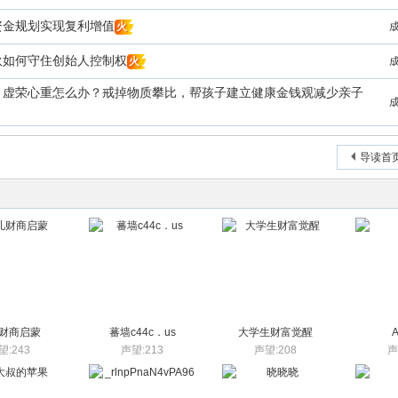
资金规划实现复利增值
火
伙如何守住创始人控制权
火
、虚荣心重怎么办？戒掉物质攀比，帮孩子建立健康金钱观减少亲子
导读首
财商启蒙
蕃墙c44c．us
大学生财富觉醒
望:243
声望:213
声望:208
声