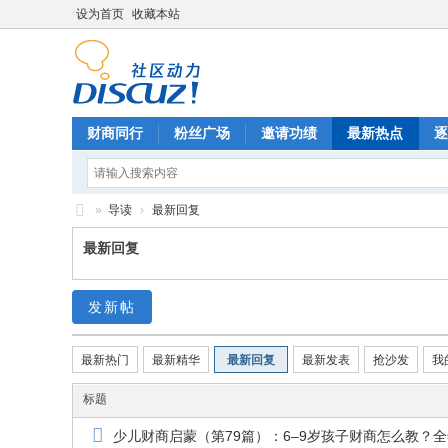
设为首页
收藏本站
财商同行
粉丝广场
邀请功绩
最新热点
逐
»
导读
›
最新回复
圆
最新回复
梦
启
发新帖
航
最新热门
最新精华
最新回复
最新发表
抢沙发
我
标题
少儿财商启蒙（第79篇）：6–9岁孩子财商怎么教？