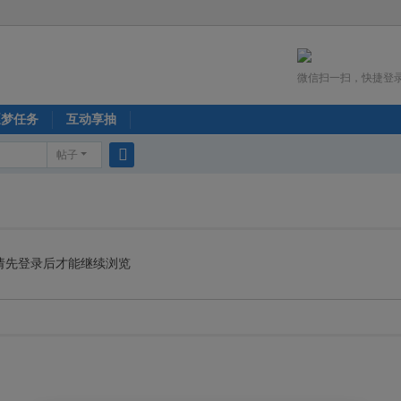
微信扫一扫，快捷登
逐梦任务
互动享抽
帖子
搜
索
请先登录后才能继续浏览