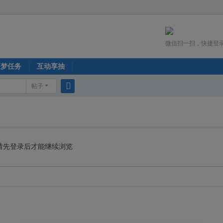
微信扫一扫，快捷登
逐梦任务
互动享抽
帖子
搜
索
请先登录后才能继续浏览