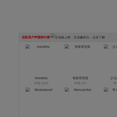
活跃用户声望排行榜
towsteby
智富研究苑
少儿
声望:1632
声望:247
声