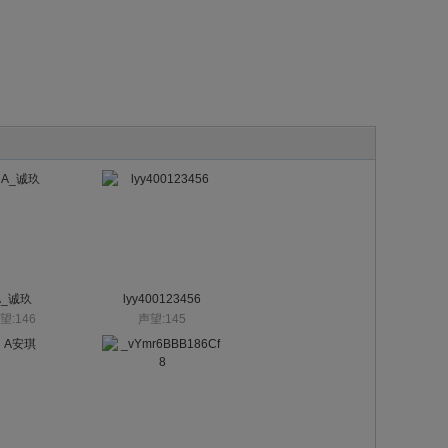
A_诚玖
lyy400123456
望:146
声望:145