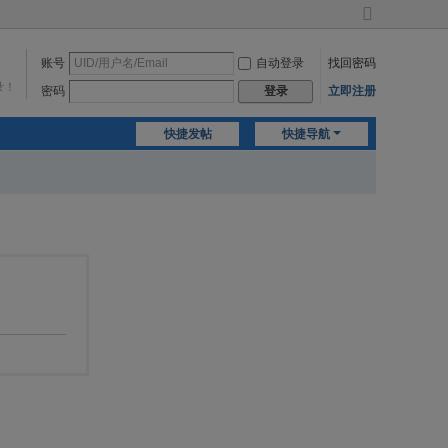
切
换
账号
自动登录
找回密码
到
宽
录！
密码
立即注册
登录
版
快捷发帖
快捷导航