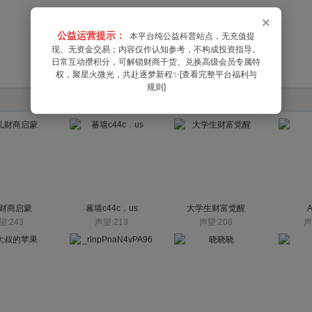
×
公益运营提示：
本平台纯公益科普站点，无充值提
现、无资金交易；内容仅作认知参考，不构成投资指导。
日常互动攒积分，可解锁财商干货、兑换高级会员专属特
权，聚星火微光，共赴逐梦新程✨[查看完整平台福利与
规则]
财商启蒙
蕃墙c44c．us
大学生财富觉醒
望:243
声望:213
声望:208
声