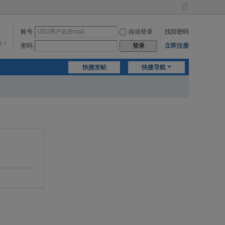
切
换
账号
自动登录
找回密码
到
宽
录！
密码
立即注册
登录
版
快捷发帖
快捷导航