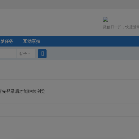
微信扫一扫，快捷登
逐梦任务
互动享抽
帖子
搜
索
请先登录后才能继续浏览