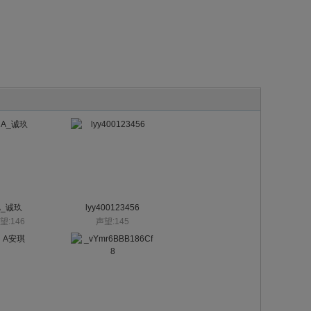
A_诚玖
lyy400123456
望:146
声望:145