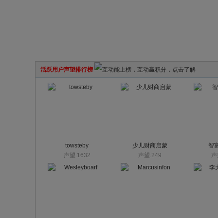
活跃用户声望排行榜
towsteby
少儿财商启蒙
智
声望:1632
声望:249
声