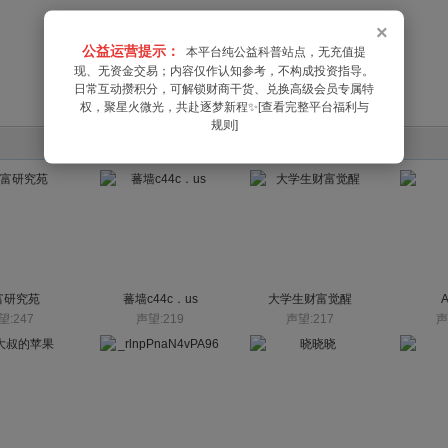
×
公益运营提示：
本平台纯公益科普站点，无充值提
现、无资金交易；内容仅作认知参考，不构成投资指导。
日常互动攒积分，可解锁财商干货、兑换高级会员专属特
权，聚星火微光，共赴逐梦新程✨[查看完整平台福利与
规则]
富研究苑
蕃墙c44c．us
大学生财富觉醒
望:247
声望:219
声望:217
声