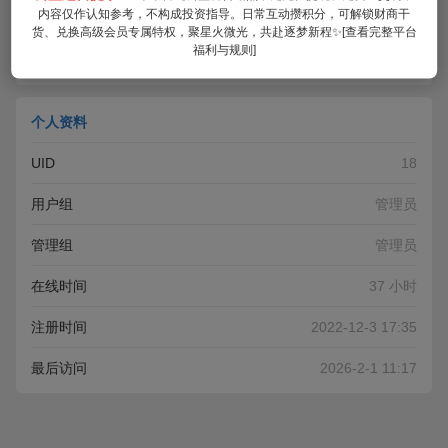
内容仅作认知参考，不构成投资指导。日常互动攒积分，可解锁财商干
货、兑换高级会员专属特权，聚星火微光，共赴逐梦新程✨[查看完整平台
加为好友
福利与规则]
个人资料
UID
18
用户组
管理员
管理组
管理员
在线时间
37 小时
注册时间
2022-12-3 17:35
最后访问
2026-2-1 11:17