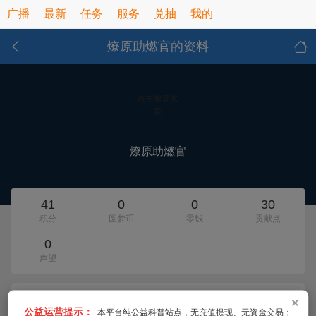
广播
最新
任务
服务
兑抽
我的
燎原助燃官的资料
点击重新加
载
燎原助燃官
41
0
0
30
积分
圆梦币
零钱
贡献点
0
声望
×
Ta的主题
发短消息
公益运营提示：
本平台纯公益科普站点，无充值提现、无资金交易；