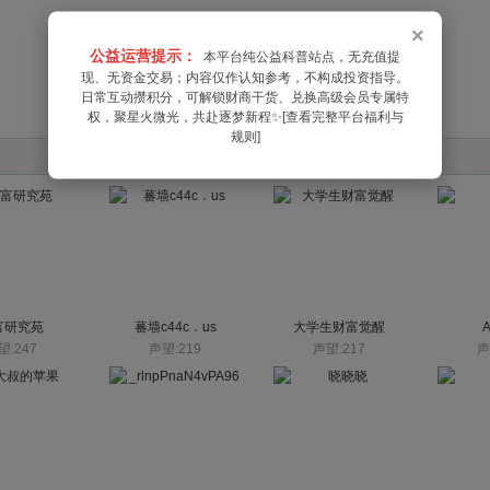
×
公益运营提示：
本平台纯公益科普站点，无充值提
现、无资金交易；内容仅作认知参考，不构成投资指导。
日常互动攒积分，可解锁财商干货、兑换高级会员专属特
权，聚星火微光，共赴逐梦新程✨[查看完整平台福利与
规则]
富研究苑
蕃墙c44c．us
大学生财富觉醒
望:247
声望:219
声望:217
声