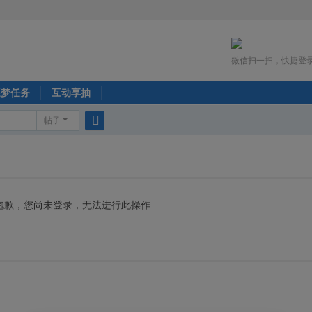
微信扫一扫，快捷登
逐梦任务
互动享抽
帖子
搜
索
抱歉，您尚未登录，无法进行此操作