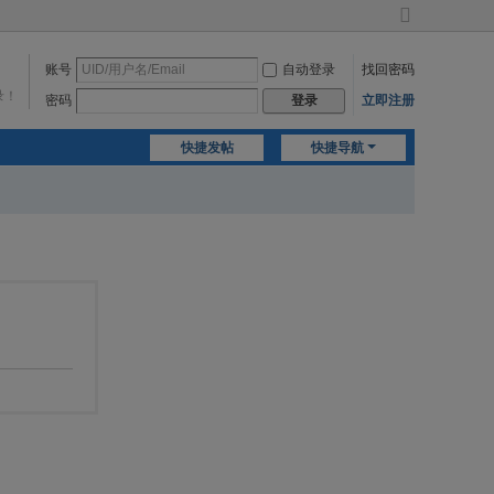
切
换
账号
自动登录
找回密码
到
宽
录！
密码
立即注册
登录
版
快捷发帖
快捷导航