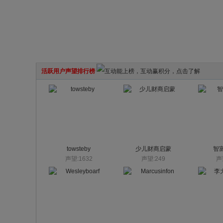
活跃用户声望排行榜
towsteby
少儿财商启蒙
智
声望:1632
声望:249
声