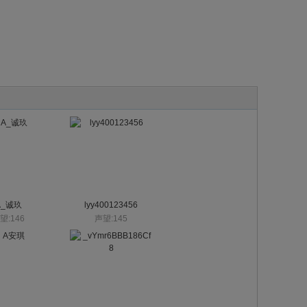
A_诚玖
lyy400123456
望:146
声望:145