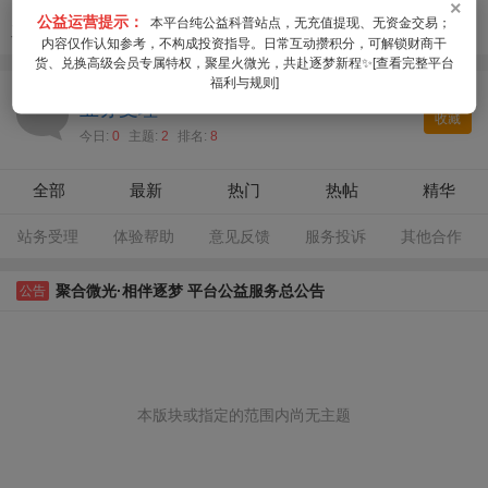
×
公益运营提示：
本平台纯公益科普站点，无充值提现、无资金交易；
工作日所有反馈24小时内统一登记回复。
内容仅作认知参考，不构成投资指导。日常互动攒积分，可解锁财商干
货、兑换高级会员专属特权，聚星火微光，共赴逐梦新程✨[查看完整平台
福利与规则]
业务受理
收藏
今日:
0
主题:
2
排名:
8
全部
最新
热门
热帖
精华
站务受理
体验帮助
意见反馈
服务投诉
其他合作
聚合微光·相伴逐梦 平台公益服务总公告
公告
本版块或指定的范围内尚无主题