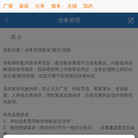
广播
最新
任务
服务
兑抽
我的
业务受理
简 介
发帖先看！业务受理版块“避坑”指南
发帖请匹配对应诉求类型：建言献策聚焦平台优化建议；问题咨询清
晰描述使用场景；投诉维权附上完整事实凭证；业务反馈附上对应内
容主题/楼层链接，信息完整可实现优先快速响应。
请勿发布无效内容：禁止无关广告、外链导流、重复灌水、造谣抹
黑、人身攻击类内容，理性客观反馈诉求，合规完整的反馈内容将优
先处理。
补充反馈渠道：
1、本站业务受理板块发帖提交诉求；
2、微信便捷渠道（微信内打开可一键关注留言）：
点击直达官方公众
号