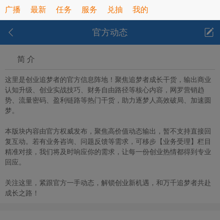
广播
最新
任务
服务
兑抽
我的
官方动态
简 介
这里是创业追梦者的官方信息阵地！聚焦追梦者成长干货，输出商业
认知升级、创业实战技巧、财务自由路径等核心内容，网罗营销趋
势、流量密码、盈利链路等热门干货，助力逐梦人高效破局、加速圆
梦。
本版块内容由官方权威发布，聚焦高价值动态输出，暂不支持直接回
复互动。若有业务咨询、问题反馈等需求，可移步【业务受理】栏目
精准对接，我们将及时响应你的需求，让每一份创业热情都得到专业
回应。
关注这里，紧跟官方一手动态，解锁创业新机遇，和万千追梦者共赴
成长之路！