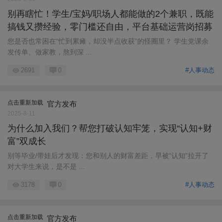
别再瞎忙！学生/宝妈/职场人都能做的2个兼职，既能
搞钱又攒经验，零门槛还自由，平台基础运营岗招募
您是否也常困在“忙到累瘫，却没半点收获”的怪圈里？ 学生党课余
发传单、做家教，熬到深 ...
2691
0
#人事动态
点击重新加载
官方发布
2025-8-11
为什么加入我们？帮您打破认知牢笼，实现“认知+财
富”双成长
别等毕业/带娃后才发现：您和别人的财富差距，早被“认知”拉开了
对大学生来说，是不是 ...
3178
0
#人事动态
点击重新加载
官方发布