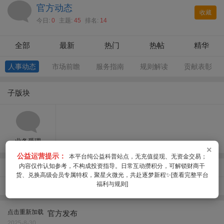
官方动态
收藏
今日:
0
主题:
45
排名:
14
全部
最新
热门
热帖
精华
人事动态
市场前瞻
服务指南
规则解读
贡献表彰
子版块
业务受理
×
公益运营提示：
本平台纯公益科普站点，无充值提现、无资金交易；
内容仅作认知参考，不构成投资指导。日常互动攒积分，可解锁财商干
聚合微光·相伴逐梦 平台公益服务总公告
公告
货、兑换高级会员专属特权，聚星火微光，共赴逐梦新程✨[查看完整平台
福利与规则]
大学生宝妈兼职，朋友圈砍价营销活动编辑投放操作全流程：
置顶
0基础上手，长期成长+价值变现双路径
点击重新加载
官方发布
2025-8-30